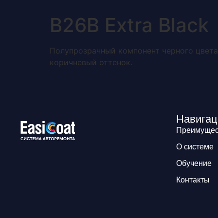
Преимущества
B26В Extra Black
Полупрозрачный компонент черного цвета
коричневый оттенок.
Навигац
Преимущес
О системе
Обучение
Контакты