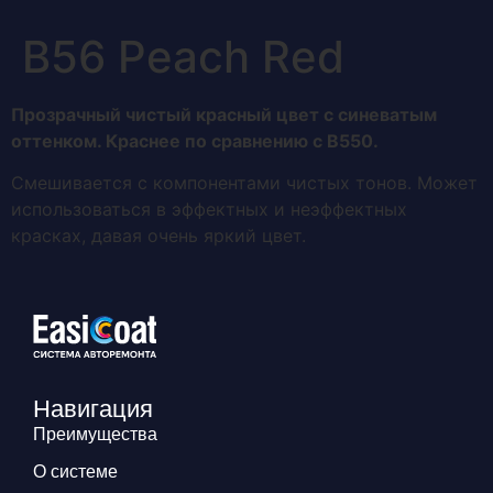
В56 Peach Red
Прозрачный чистый красный цвет с синеватым
оттенком. Краснее по сравнению с В550.
Смешивается с компонентами чистых тонов. Может
использоваться в эффектных и неэффектных
красках, давая очень яркий цвет.
Навигация
Преимущества
О системе