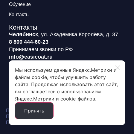
Обучение
Контакты
Контакты
Челябинск
, ул. Академика Королёва, д. 37
8 800 444-60-23
Принимаем звонки по РФ
info@easicoat.ru
Ждем ваши письма
Мы используем данные Яндекс.Метрики и
файлы cookie, чтобы улучшить работу
Заявка на пробный пакет
сайта. Продолжая использовать этот сайт,
вы соглашаетесь с использованием
Яндекс.Метрики и cookie-файлов.
Принять
Политика конфиденциальности
Политика обработки и защиты персональных данных
Пользовательское соглашение сайта