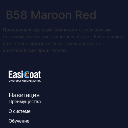
В58 Maroon Red
Прозрачный красный компонент с желтоватым
оттенком, очень чистый красный цвет. В металликах
дает очень яркий оттенок. Смешивается с
компонентами ярких тонов.
Навигация
Преимущества
О системе
Обучение