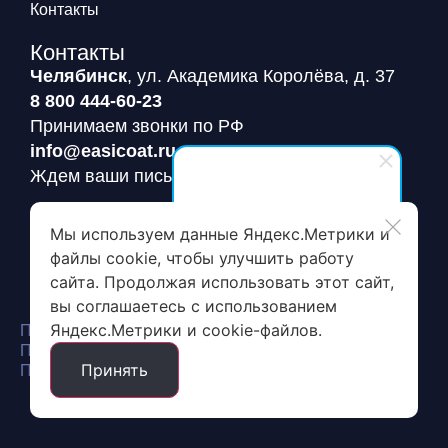
Контакты
Контакты
Челябинск
, ул. Академика Королёва, д. 37
8 800 444-60-23
Принимаем звонки по РФ
info@easicoat.ru
Ждем ваши письма
EasiCoat
Мы используем данные Яндекс.Метрики и
Заявка на пробный пакет
Здравствуйте! Готовы помочь
файлы cookie, чтобы улучшить работу
вам. Напишите мне, если у
сайта. Продолжая использовать этот сайт,
вас появятся вопросы.
вы соглашаетесь с использованием
Яндекс.Метрики и cookie-файлов.
Политика конфиденциальности
Политика обработки и защиты персональных данных
Принять
Пользовательское соглашение сайта