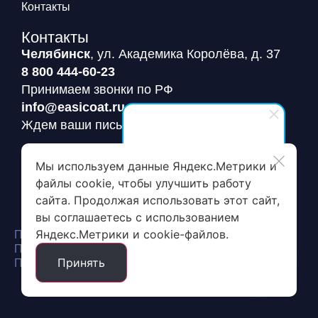
Контакты
Контакты
Челябинск
, ул. Академика Королёва, д. 37
8 800 444-60-23
Принимаем звонки по РФ
info@easicoat.ru
Ждем ваши письма
EasiCoat
Мы используем данные Яндекс.Метрики и
Заявка на пробный пакет
Здравствуйте! Готовы помочь
файлы cookie, чтобы улучшить работу
вам. Напишите мне, если у
сайта. Продолжая использовать этот сайт,
вас появятся вопросы.
вы соглашаетесь с использованием
Яндекс.Метрики и cookie-файлов.
Политика конфиденциальности
Политика обработки и защиты персональных данных
Принять
Пользовательское соглашение сайта