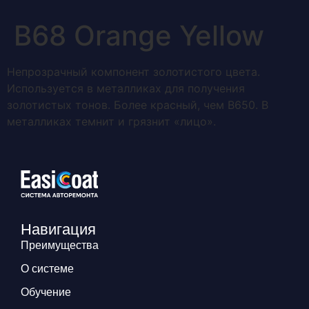
В68 Orange Yellow
Непрозрачный компонент золотистого цвета.
Используется в металликах для получения
золотистых тонов. Более красный, чем В650. В
металликах темнит и грязнит «лицо».
Навигация
Преимущества
О системе
Обучение