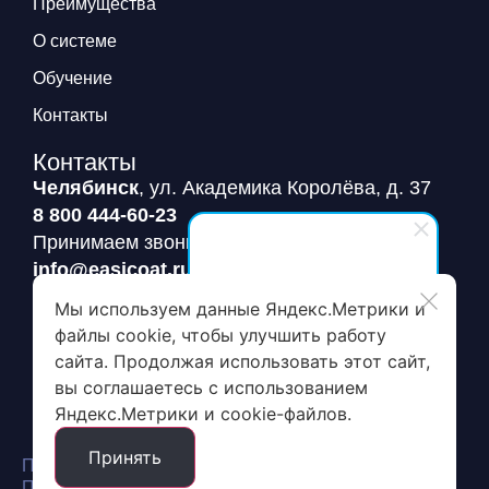
Преимущества
О системе
Обучение
Контакты
Контакты
Челябинск
, ул. Академика Королёва, д. 37
8 800 444-60-23
Принимаем звонки по РФ
info@easicoat.ru
Ждем ваши письма
EasiCoat
Мы используем данные Яндекс.Метрики и
Здравствуйте! Готовы помочь
файлы cookie, чтобы улучшить работу
вам. Напишите мне, если у
сайта. Продолжая использовать этот сайт,
Заявка на пробный пакет
вас появятся вопросы.
вы соглашаетесь с использованием
Яндекс.Метрики и cookie-файлов.
Принять
Политика конфиденциальности
Политика обработки и защиты персональных данных