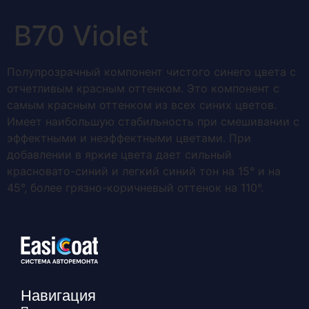
В70 Violet
Полупрозрачный компонент чистого синего цвета с
отчетливым красным оттенком. Это компонент с
самым красным оттенком из всех синих цветов.
Имеет наибольшую стабильность при смешивании с
эффектными и неэффектными цветами. При
добавлении в яркие цвета дает сильный
красновато-синий и легкий синий тон на 15° и на
45°, более грязно-коричневый оттенок на 110°.
Навигация