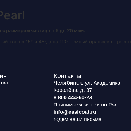
О системе
Каталог
Обучение
Покупателю
Pearl
с размером частиц от 5 до 25 мкм.
й тон на 15° и 45°, а на 110° темный оранжево-красны
ия
Контакты
Челябинск
, ул. Академика
тва
Королёва, д. 37
8 800 444-60-23
Принимаем звонки по РФ
info@easicoat.ru
Ждем ваши письма