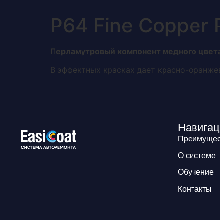
Преимущества
Р64 Fine Copper 
Перламутровый компонент медного цвета 
В эффектных красках дает красно-оранжевы
Навигац
Преимущес
О системе
Обучение
Контакты