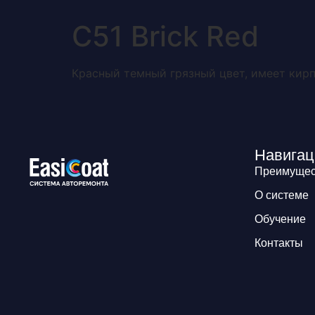
Преимущества
С51 Brick Red
Красный темный грязный цвет, имеет кирп
Навигац
Преимущес
О системе
Обучение
Контакты