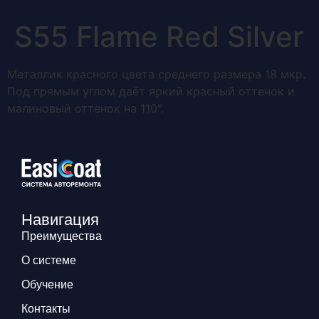
S55 Flame Red Silver
Металлик красного цвета среднего размера 18 мкр.
Под прямым углом даёт яркий красный оттенок и
малиновый оттенок на 110°.
Навигация
Преимущества
О системе
Обучение
Контакты