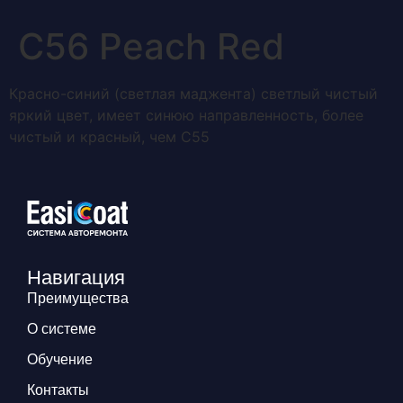
С56 Peach Red
Красно-синий (светлая маджента) светлый чистый
яркий цвет, имеет синюю направленность, более
чистый и красный, чем С55
Навигация
Преимущества
О системе
Обучение
Контакты