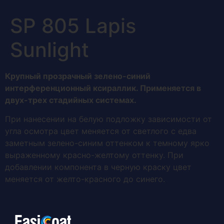
SP 805 Lapis
Sunlight
Крупный прозрачный зелено-синий
интерференционный ксираллик. Применяется в
двух-трех стадийных системах.
При нанесении на белую подложку зависимости от
угла осмотра цвет меняется от светлого с едва
заметным зелено-синим оттенком к темному ярко
выраженному красно-желтому оттенку. При
добавлении компонента в черную краску цвет
меняется от желто-красного до синего.