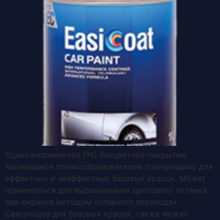
Однокомпонентное (1К) бесцветное покрытие,
являющееся плёнкообразователем (связующим) для
эффектных и неэффектных базовых красок. Может
применяться для выравнивания цветового оттенка
при окраске методом «плавного перехода».
Связующее для базовых красок, также может