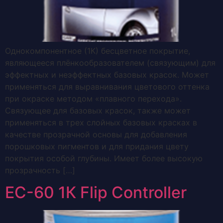
Однокомпонентное (1К) бесцветное покрытие,
являющееся плёнкообразователем (связующим) для
эффектных и неэффектных базовых красок. Может
применяться для выравнивания цветового оттенка
при окраске методом «плавного перехода».
Связующее для базовых красок, также может
применяться в трех слойных базовых красках в
качестве прозрачной основы для добавления
порошковых пигментов и для придания цвету
покрытия особой глубины. Имеет более высокую
прозрачность […]
EC-60 1К Flip Controller