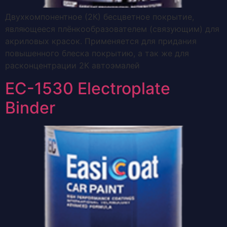
Двухкомпонентное (2К) бесцветное покрытие,
являющееся плёнкообразователем (связующим) для
акриловых красок. Применяется для придания
повышенного блеска покрытию, а так же для
расконцентрации 2К автоэмалей
EC-1530 Electroplate
Binder