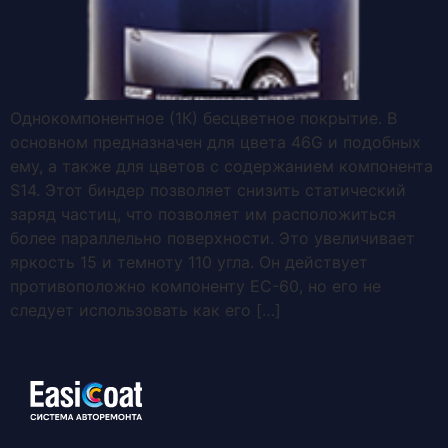
Однокомпонентное (1К) бесцветное покрытие. В
основном предназначен для цвета 46G и подобных
ему, а также для цветов с содержанием компонента
S14. Этот биндер позволяет снизить статический
заряд частиц, что позволяет им расположиться
более параллельно поверхности. Это увеличивает
яркость 15 и темноту 110 угла. Он действует
противоположно компоненту ЕС-60, но его не
следует использовать как его […]